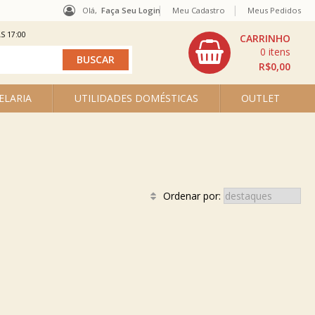
Olá,
Faça Seu Login
Meu Cadastro
Meus Pedidos
S 17:00
0
R$0,00
ELARIA
UTILIDADES DOMÉSTICAS
OUTLET
Ordenar por: