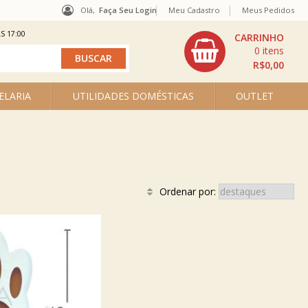
Olá,
Faça Seu Login
Meu Cadastro
Meus Pedidos
S 17:00
0
R$0,00
ELARIA
UTILIDADES DOMÉSTICAS
OUTLET
Ordenar por: