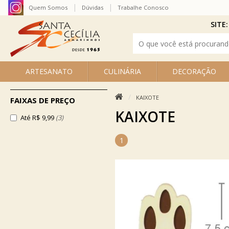
Quem Somos
Dúvidas
Trabalhe Conosco
SITE:
ARTESANATO
CULINÁRIA
DECORAÇÃO
KAIXOTE
FAIXAS DE PREÇO
KAIXOTE
Até R$ 9,99
(3)
1