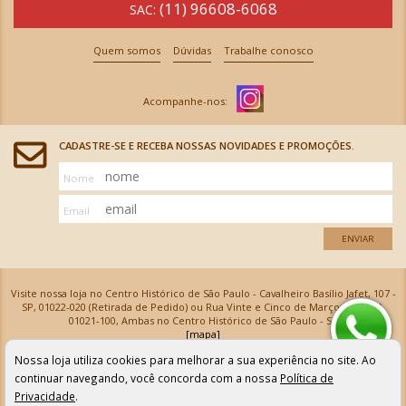
(11) 96608-6068
SAC:
Quem somos
Dúvidas
Trabalhe conosco
CADASTRE-SE E RECEBA NOSSAS NOVIDADES E PROMOÇÕES.
Nome
Email
ENVIAR
Visite nossa loja no Centro Histórico de São Paulo - Cavalheiro Basílio Jafet, 107 -
SP, 01022-020 (Retirada de Pedido) ou Rua Vinte e Cinco de Março, 576 - SP,
01021-100, Ambas no Centro Histórico de São Paulo - SP
[mapa]
Armarinhos Santa Cecília Ltda | CNPJ: 61.069.639/0001-18
Nossa loja utiliza cookies para melhorar a sua experiência no site. Ao
Os preços e as condições de pagamento apresentadas na loja virtual não valem para nossa loja física e
podem sofrer alterações sem aviso prévio. Vendas com cartão de crédito sujeitas a análise e
continuar navegando, você concorda com a nossa
Política de
confirmação de dados.
Privacidade
.