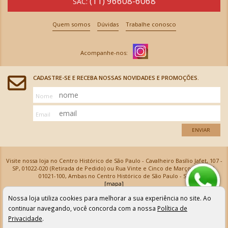
(11) 96608-6068
SAC:
Quem somos
Dúvidas
Trabalhe conosco
CADASTRE-SE E RECEBA NOSSAS NOVIDADES E PROMOÇÕES.
Nome
Email
ENVIAR
Visite nossa loja no Centro Histórico de São Paulo - Cavalheiro Basílio Jafet, 107 -
SP, 01022-020 (Retirada de Pedido) ou Rua Vinte e Cinco de Março, 576 - SP,
01021-100, Ambas no Centro Histórico de São Paulo - SP
[mapa]
Armarinhos Santa Cecília Ltda | CNPJ: 61.069.639/0001-18
Nossa loja utiliza cookies para melhorar a sua experiência no site. Ao
Os preços e as condições de pagamento apresentadas na loja virtual não valem para nossa loja física e
podem sofrer alterações sem aviso prévio. Vendas com cartão de crédito sujeitas a análise e
continuar navegando, você concorda com a nossa
Política de
confirmação de dados.
Privacidade
.