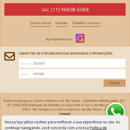
(11) 96608-6068
SAC:
Quem somos
Dúvidas
Trabalhe conosco
CADASTRE-SE E RECEBA NOSSAS NOVIDADES E PROMOÇÕES.
Nome
Email
ENVIAR
Visite nossa loja no Centro Histórico de São Paulo - Cavalheiro Basílio Jafet, 107 -
SP, 01022-020 (Retirada de Pedido) ou Rua Vinte e Cinco de Março, 576 - SP,
01021-100, Ambas no Centro Histórico de São Paulo - SP
[mapa]
Armarinhos Santa Cecília Ltda | CNPJ: 61.069.639/0001-18
Nossa loja utiliza cookies para melhorar a sua experiência no site. Ao
Os preços e as condições de pagamento apresentadas na loja virtual não valem para nossa loja física e
podem sofrer alterações sem aviso prévio. Vendas com cartão de crédito sujeitas a análise e
continuar navegando, você concorda com a nossa
Política de
confirmação de dados.