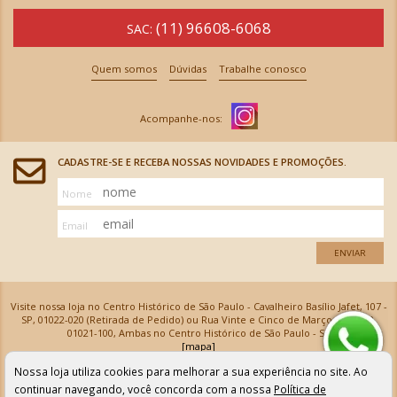
(11) 96608-6068
SAC:
Quem somos
Dúvidas
Trabalhe conosco
CADASTRE-SE E RECEBA NOSSAS NOVIDADES E PROMOÇÕES.
Nome
Email
ENVIAR
Visite nossa loja no Centro Histórico de São Paulo - Cavalheiro Basílio Jafet, 107 -
SP, 01022-020 (Retirada de Pedido) ou Rua Vinte e Cinco de Março, 576 - SP,
01021-100, Ambas no Centro Histórico de São Paulo - SP
[mapa]
Armarinhos Santa Cecília Ltda | CNPJ: 61.069.639/0001-18
Nossa loja utiliza cookies para melhorar a sua experiência no site. Ao
Os preços e as condições de pagamento apresentadas na loja virtual não valem para nossa loja física e
podem sofrer alterações sem aviso prévio. Vendas com cartão de crédito sujeitas a análise e
continuar navegando, você concorda com a nossa
Política de
confirmação de dados.