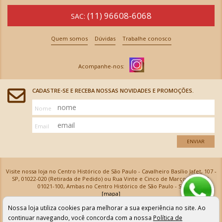
(11) 96608-6068
SAC:
Quem somos
Dúvidas
Trabalhe conosco
CADASTRE-SE E RECEBA NOSSAS NOVIDADES E PROMOÇÕES.
Nome
Email
ENVIAR
Visite nossa loja no Centro Histórico de São Paulo - Cavalheiro Basílio Jafet, 107 -
SP, 01022-020 (Retirada de Pedido) ou Rua Vinte e Cinco de Março, 576 - SP,
01021-100, Ambas no Centro Histórico de São Paulo - SP
[mapa]
Armarinhos Santa Cecília Ltda | CNPJ: 61.069.639/0001-18
Nossa loja utiliza cookies para melhorar a sua experiência no site. Ao
Os preços e as condições de pagamento apresentadas na loja virtual não valem para nossa loja física e
podem sofrer alterações sem aviso prévio. Vendas com cartão de crédito sujeitas a análise e
continuar navegando, você concorda com a nossa
Política de
confirmação de dados.