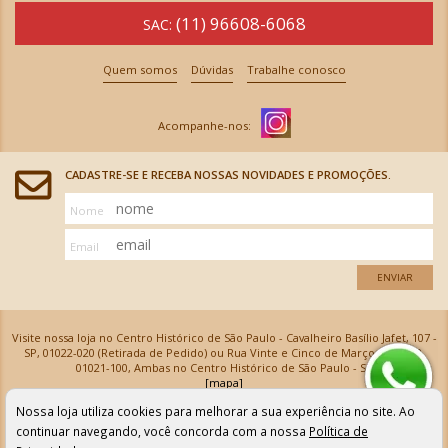
(11) 96608-6068
SAC:
Quem somos
Dúvidas
Trabalhe conosco
CADASTRE-SE E RECEBA NOSSAS NOVIDADES E PROMOÇÕES.
Nome
Email
ENVIAR
Visite nossa loja no Centro Histórico de São Paulo - Cavalheiro Basílio Jafet, 107 -
SP, 01022-020 (Retirada de Pedido) ou Rua Vinte e Cinco de Março, 576 - SP,
01021-100, Ambas no Centro Histórico de São Paulo - SP
[mapa]
Armarinhos Santa Cecília Ltda | CNPJ: 61.069.639/0001-18
Nossa loja utiliza cookies para melhorar a sua experiência no site. Ao
Os preços e as condições de pagamento apresentadas na loja virtual não valem para nossa loja física e
podem sofrer alterações sem aviso prévio. Vendas com cartão de crédito sujeitas a análise e
continuar navegando, você concorda com a nossa
Política de
confirmação de dados.