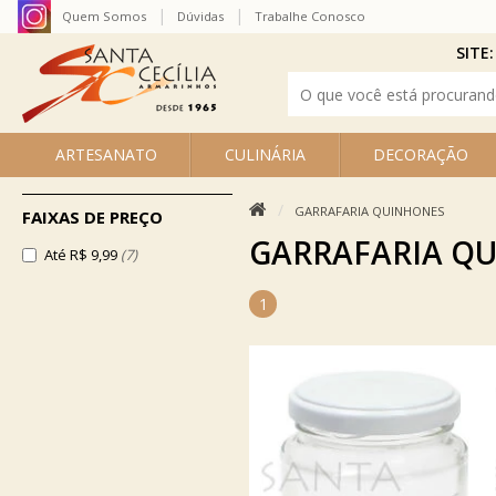
Quem Somos
Dúvidas
Trabalhe Conosco
SITE:
ARTESANATO
CULINÁRIA
DECORAÇÃO
GARRAFARIA QUINHONES
FAIXAS DE PREÇO
GARRAFARIA Q
Até R$ 9,99
(7)
1