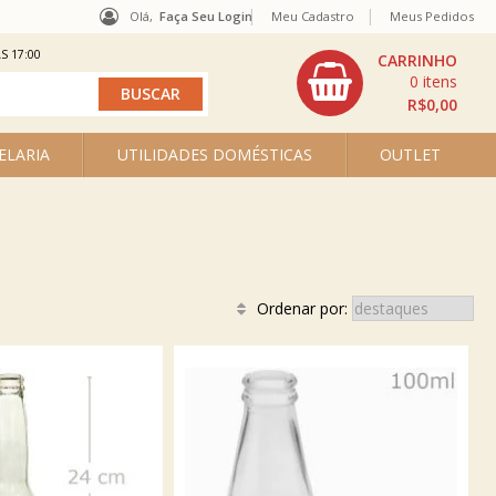
Olá,
Faça Seu Login
Meu Cadastro
Meus Pedidos
S 17:00
0
R$0,00
ELARIA
UTILIDADES DOMÉSTICAS
OUTLET
Ordenar por: