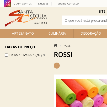
Quem Somos
Dúvidas
Trabalhe Conosco
SITE:
ARTESANATO
CULINÁRIA
DECORAÇÃO
ROSSI
FAIXAS DE PREÇO
ROSSI
De R$ 10 Até R$ 19,99
(1)
1