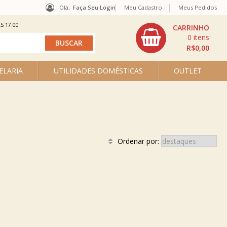
Olá,
Faça Seu Login
Meu Cadastro
Meus Pedidos
S 17:00
0
R$0,00
ELARIA
UTILIDADES DOMÉSTICAS
OUTLET
Ordenar por: