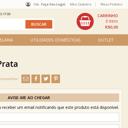
Olá,
Faça Seu Login
Meu Cadastro
Meus Pedidos
S 17:00
0
R$0,00
ELARIA
UTILIDADES DOMÉSTICAS
OUTLET
Prata
AVISE-ME AO CHEGAR
receber um email notificando que este produto está disponível.