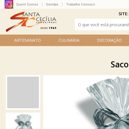
Quem Somos
Dúvidas
Trabalhe Conosco
SITE:
ARTESANATO
CULINÁRIA
DECORAÇÃO
Saco