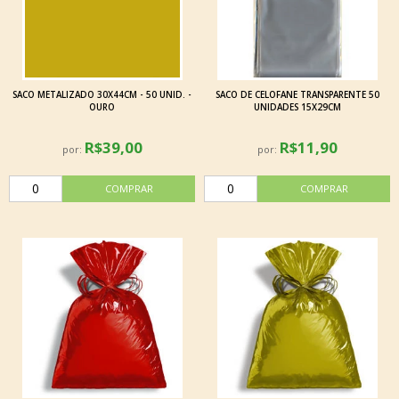
SACO METALIZADO 30X44CM - 50 UNID. -
SACO DE CELOFANE TRANSPARENTE 50
OURO
UNIDADES 15X29CM
R$39,00
R$11,90
por:
por: