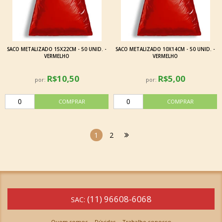
SACO METALIZADO 15X22CM - 50 UNID. -
SACO METALIZADO 10X14CM - 50 UNID. -
VERMELHO
VERMELHO
R$10,50
R$5,00
por:
por:
1
2
(11) 96608-6068
SAC:
Quem somos
Dúvidas
Trabalhe conosco