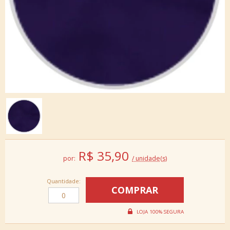
R$
35,90
por:
/ unidade(s)
Quantidade: