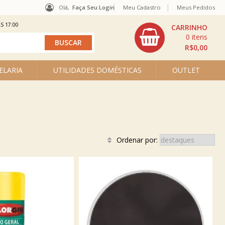
Olá,
Faça Seu Login
Meu Cadastro
Meus Pedidos
S 17:00
0
R$0,00
ELARIA
UTILIDADES DOMÉSTICAS
OUTLET
Ordenar por: