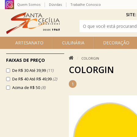
Quem Somos
Dúvidas
Trabalhe Conosco
SITE:
ARTESANATO
CULINÁRIA
DECORAÇÃO
COLORGIN
FAIXAS DE PREÇO
COLORGIN
De R$ 30 Até 39,99
(11)
De R$ 40 Até R$ 49,99
(2)
1
Acima de R$ 50
(8)