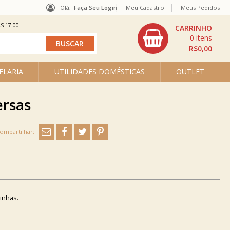
Olá,
Faça Seu Login
Meu Cadastro
Meus Pedidos
S 17:00
0
R$0,00
ELARIA
UTILIDADES DOMÉSTICAS
OUTLET
ersas
inhas.