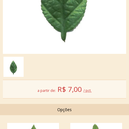
R$
7,00
a partir de:
/ pct.
Opções