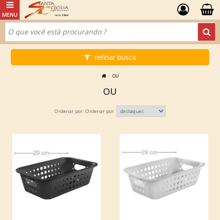
refinar busca
OU
OU
Ordenar por: