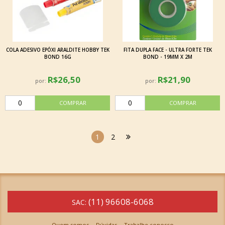
COLA ADESIVO EPÓXI ARALDITE HOBBY TEK
FITA DUPLA FACE - ULTRA FORTE TEK
BOND 16G
BOND - 19MM X 2M
R$26,50
R$21,90
por:
por:
1
2
(11) 96608-6068
SAC:
Quem somos
Dúvidas
Trabalhe conosco